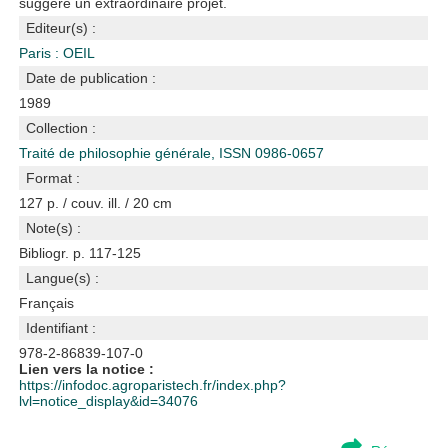
suggère un extraordinaire projet.
Editeur(s) :
Paris : OEIL
Date de publication :
1989
Collection :
Traité de philosophie générale, ISSN 0986-0657
Format :
127 p. / couv. ill. / 20 cm
Note(s) :
Bibliogr. p. 117-125
Langue(s) :
Français
Identifiant :
978-2-86839-107-0
Lien vers la notice :
https://infodoc.agroparistech.fr/index.php?
lvl=notice_display&id=34076