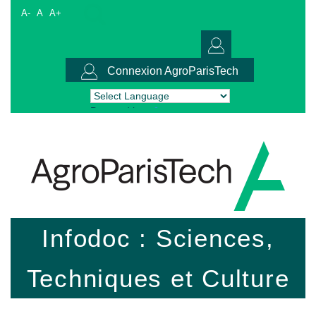
A-
A
A+
Connexion AgroParisTech
Powered by
Translate
Infodoc : Sciences,
Techniques et Culture