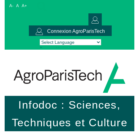
A-
A
A+
Connexion AgroParisTech
Powered by
Translate
Infodoc : Sciences,
Techniques et Culture