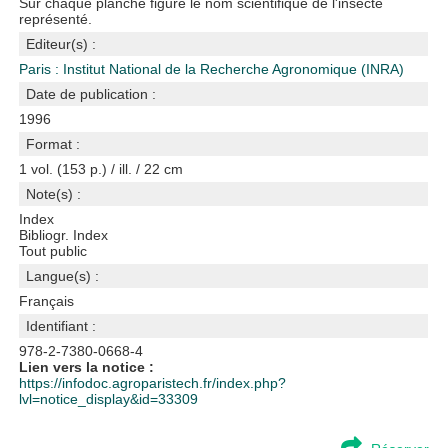
Sur chaque planche figure le nom scientifique de l'insecte
représenté.
Editeur(s) :
Paris : Institut National de la Recherche Agronomique (INRA)
Date de publication :
1996
Format :
1 vol. (153 p.) / ill. / 22 cm
Note(s) :
Index
Bibliogr. Index
Tout public
Langue(s) :
Français
Identifiant :
978-2-7380-0668-4
Lien vers la notice :
https://infodoc.agroparistech.fr/index.php?
lvl=notice_display&id=33309