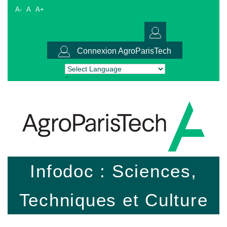
A-
A
A+
Connexion AgroParisTech
Powered by
Translate
Infodoc : Sciences,
Techniques et Culture