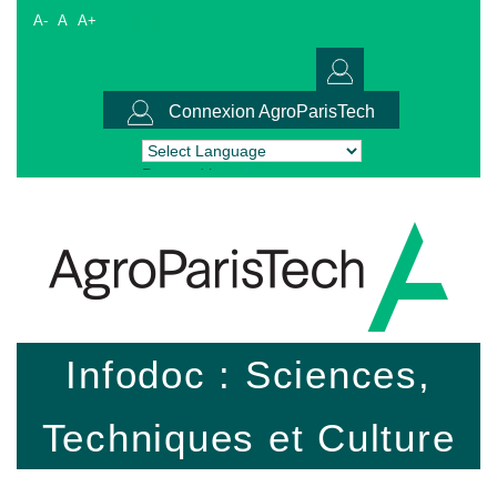
A-
A
A+
Connexion AgroParisTech
Powered by
Translate
Infodoc : Sciences,
Techniques et Culture