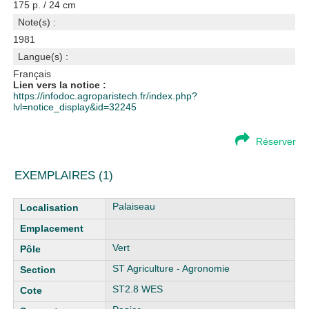
175 p. / 24 cm
Note(s) :
1981
Langue(s) :
Français
Lien vers la notice :
https://infodoc.agroparistech.fr/index.php?
lvl=notice_display&id=32245
Réserver
EXEMPLAIRES (1)
Liste des exemplaires
Palaiseau
Vert
ST Agriculture - Agronomie
ST2.8 WES