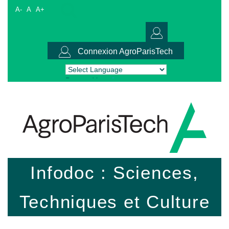
A-
A
A+
Connexion AgroParisTech
Powered by
Translate
Infodoc : Sciences,
Techniques et Culture