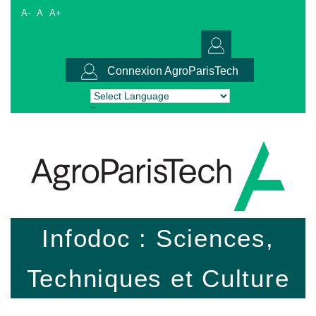
A-
A
A+
Connexion AgroParisTech
Powered by
Translate
Infodoc : Sciences,
Techniques et Culture