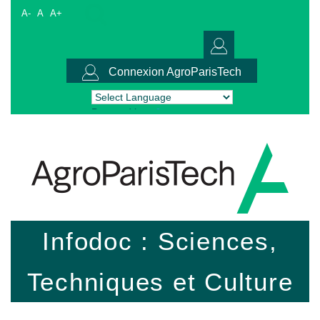
A-
A
A+
Connexion AgroParisTech
Powered by
Translate
Infodoc : Sciences,
Techniques et Culture