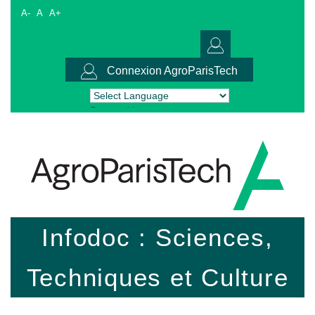
A-
A
A+
Connexion AgroParisTech
Powered by
Translate
Infodoc : Sciences,
Techniques et Culture