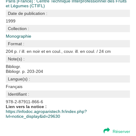
Paris [France] : Centre Technique Interprofessionnel des Fruits
et Légumes (CTIFL)
Date de publication :
1999
Collection :
Monographie
Format :
204 p. / ill. en noir et en coul., couv. ill. en coul. / 24 cm
Note(s) :
Bibliogr.
Bibliogr. p. 203-204
Langue(s) :
Français
Identifiant :
978-2-87911-866-6
Lien vers la notice :
https://infodoc.agroparistech.fr/index.php?
lvl=notice_display&id=29630
Réserver