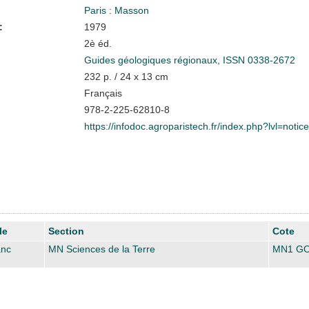
Paris : Masson
:
1979
2è éd.
Guides géologiques régionaux, ISSN 0338-2672
232 p. / 24 x 13 cm
Français
978-2-225-62810-8
https://infodoc.agroparistech.fr/index.php?lvl=noti
le
Section
Cote
anc
MN Sciences de la Terre
MN1 G