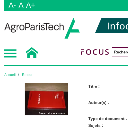
A-
A
A+
Info
Accueil
Retour
Titre :
Auteur(s) :
Type de document :
Sujets :