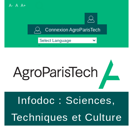
A-
A
A+
Connexion AgroParisTech
Powered by
Translate
Infodoc : Sciences,
Techniques et Culture