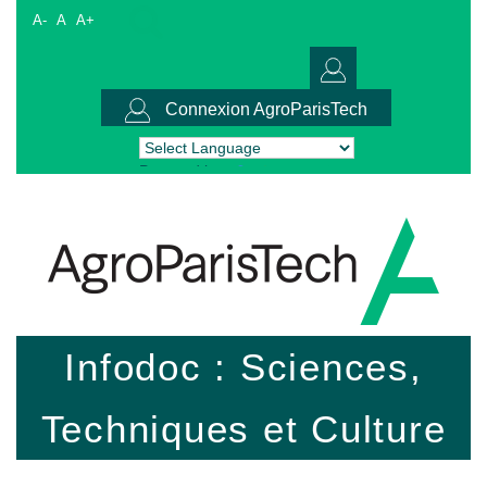
A-
A
A+
Connexion AgroParisTech
Powered by
Translate
Infodoc : Sciences,
Techniques et Culture