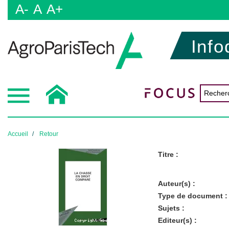
A-
A
A+
Info
Accueil
Retour
Titre :
Auteur(s) :
Type de document :
Sujets :
Editeur(s) :