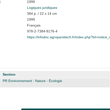
:
1999
Logiques juridiques
384 p. / 22 x 14 cm
1999
Français
978-2-7384-8176-4
https://infodoc.agroparistech.fr/index.php?lvl=notice
Section
PR Environnement - Nature - Écologie