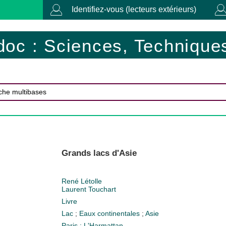
Identifiez-vous (lecteurs extérieurs)
doc : Sciences, Techniques
Grands lacs d'Asie
René Létolle
Laurent Touchart
Livre
Lac
;
Eaux continentales
;
Asie
Paris : L'Harmattan