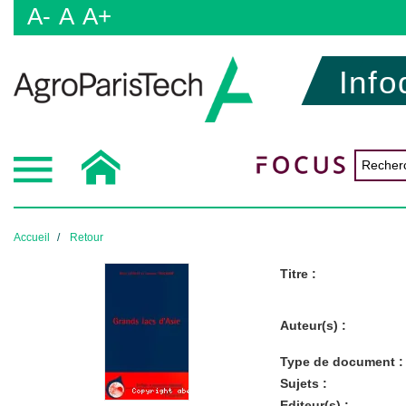
A-
A
A+
Info
Accueil
Retour
Titre :
Auteur(s) :
Type de document :
Sujets :
Editeur(s) :