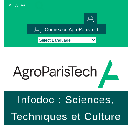
A-
A
A+
Connexion AgroParisTech
Powered by
Translate
Infodoc : Sciences,
Techniques et Culture