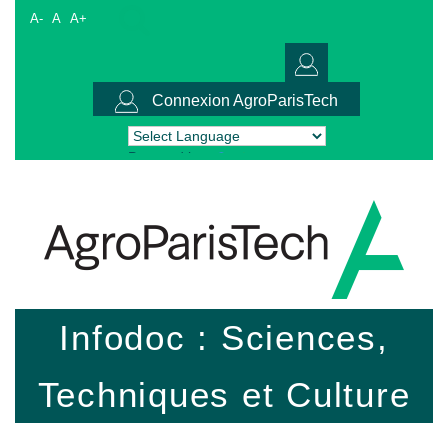
A-
A
A+
Connexion AgroParisTech
Powered by
Translate
Infodoc : Sciences,
Techniques et Culture