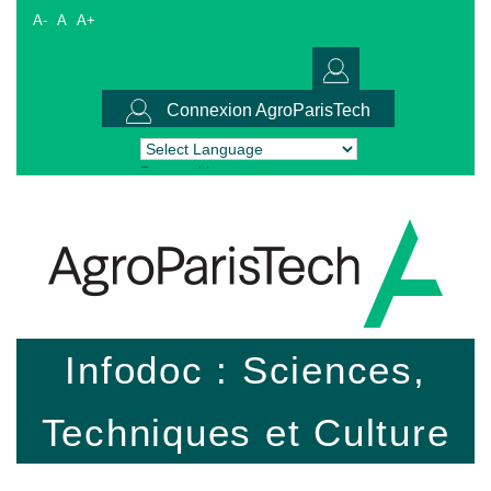
A-
A
A+
Connexion AgroParisTech
Powered by
Translate
Infodoc : Sciences,
Techniques et Culture