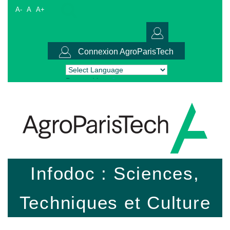
A-
A
A+
Connexion AgroParisTech
Powered by
Translate
Infodoc : Sciences,
Techniques et Culture