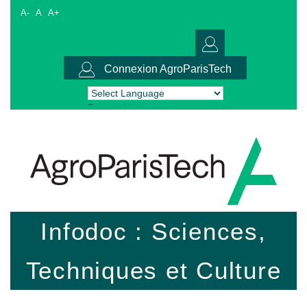
A-
A
A+
Connexion AgroParisTech
Powered by
Translate
Infodoc : Sciences,
Techniques et Culture