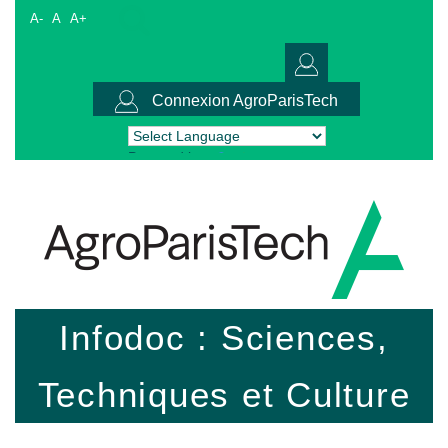
A-
A
A+
Connexion AgroParisTech
Powered by
Translate
Infodoc : Sciences,
Techniques et Culture