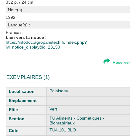
332 p. / 24 cm
Note(s) :
1992
Langue(s) :
Français
Lien vers la notice :
https://infodoc.agroparistech.fr/index.php?
lvl=notice_display&id=23150
Réserver
EXEMPLAIRES (1)
Liste des exemplaires
Palaiseau
Vert
TU Aliments - Cosmétiques -
Biomatériaux
TU4.101 BLO