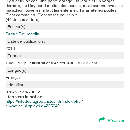
Il y a deux pièces, une petite grange, un jardin et un verger
derrière, où Raymond mettait des poules, mais comme avec les
maladies nouvelles, il faut les enfermer, il a arrêté les poules.
C'est comme ça. C'est assez pour vivre.»
(4è de couverture)
Editeur(s) :
Paris : Futuropolis
Date de publication :
2018
Format :
1 vol. (93 p.) / illustrations en couleur / 30 x 22 cm
Langue(s) :
Français
Identifiant :
978-2-7548-2063-9
Lien vers la notice :
https://infodoc.agroparistech.fr/index.php?
lvl=notice_display&id=225640
Réserver