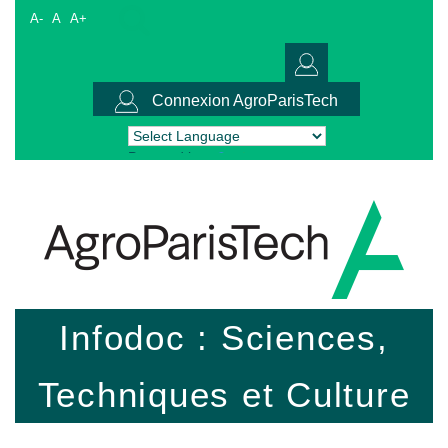
A-
A
A+
Connexion AgroParisTech
Powered by
Translate
Infodoc : Sciences,
Techniques et Culture