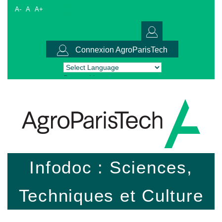
A-
A
A+
Connexion AgroParisTech
Powered by
Translate
Infodoc : Sciences,
Techniques et Culture