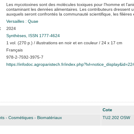
Les mycotoxines sont des molécules toxiques pour l'homme et l'an
contaminant les denrées alimentaires. Les contributeurs dressent un
auxquels seront confrontés la communauté scientifique, les filières 
Versailles : Quae
:
2024
Synthèses, ISSN 1777-4624
1 vol. (270 p.) / illustrations en noir et en couleur / 24 x 17 cm
Français
978-2-7592-3975-7
https://infodoc.agroparistech.fr/index.php?lvl=notice_display&id=2
Cote
ts - Cosmétiques - Biomatériaux
TU2.202 OSW