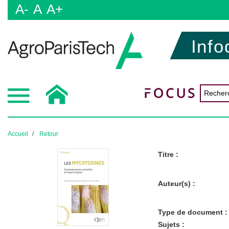
A-
A
A+
Info
Accueil
Retour
Titre :
Auteur(s) :
Type de document :
Sujets :