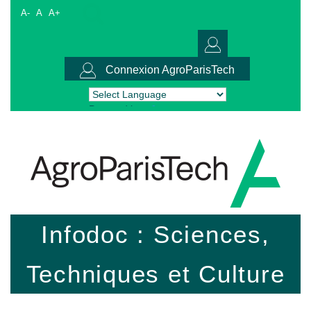
A-
A
A+
Connexion AgroParisTech
Powered by
Translate
Infodoc : Sciences,
Techniques et Culture