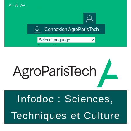
A-
A
A+
Connexion AgroParisTech
Powered by
Translate
Infodoc : Sciences,
Techniques et Culture