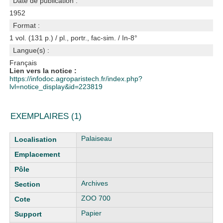
Date de publication :
1952
Format :
1 vol. (131 p.) / pl., portr., fac-sim. / In-8°
Langue(s) :
Français
Lien vers la notice :
https://infodoc.agroparistech.fr/index.php?
lvl=notice_display&id=223819
EXEMPLAIRES (1)
Liste des exemplaires
Palaiseau
Archives
ZOO 700
Papier