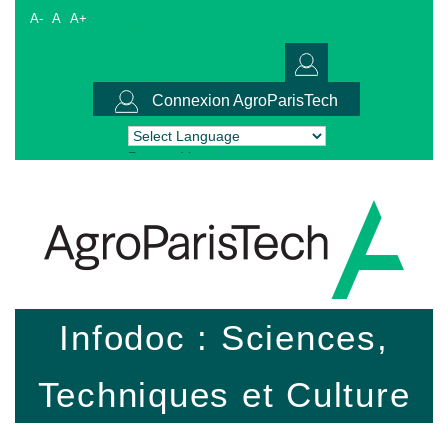
A-
A
A+
Connexion AgroParisTech
Powered by
Translate
Infodoc : Sciences,
Techniques et Culture