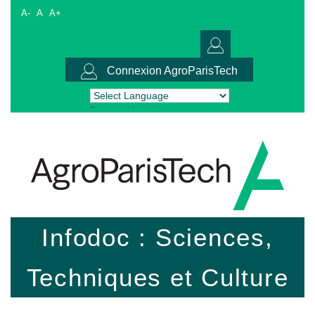
A-
A
A+
Connexion AgroParisTech
Powered by
Translate
Infodoc : Sciences,
Techniques et Culture