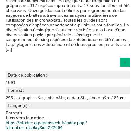
raisons de la diversification écologique et de l'apparition du
grégarisme. 117 espèces appartenant a 12 sous-familles ont été
observées. Onze guildes sont définies par regroupements des
espèces de blattes a travers des analyses multivariées de
l'utilisation des microhabitats. Toutes les guildes sont
composées d’espèces appartenant a plusieurs sous-familles. La
diversification écologique s'est donc réalisée sur la base d'une
diversification phylétique générale. L’écologie et le
comportement de cinq espèces de zetoborinae ont été étudies.
La phylogenie des zetoborinae et de leurs proches parents a été
[...]
+
Date de publication :
1991
Format :
295 p. / graph. n&b., tabl. n&b., carte n&b., photo n&b. / 29 cm
Langue(s) :
Français
Lien vers la notice :
https://infodoc.agroparistech.fr/index.php?
lvl=notice_display&id=222664