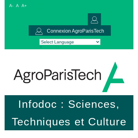
A-
A
A+
Connexion AgroParisTech
Powered by
Translate
Infodoc : Sciences,
Techniques et Culture