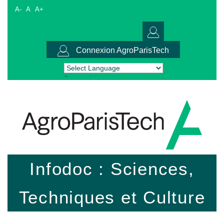
A-
A
A+
Connexion AgroParisTech
Powered by
Translate
Infodoc : Sciences,
Techniques et Culture