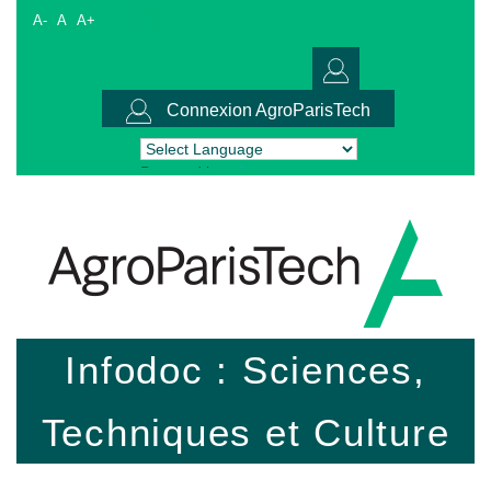
A-
A
A+
Connexion AgroParisTech
Powered by
Translate
Infodoc : Sciences,
Techniques et Culture