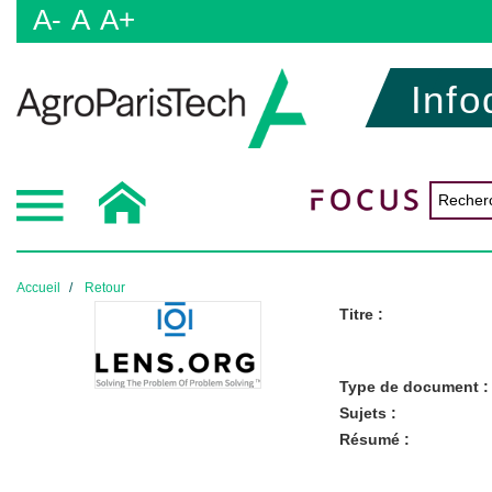
A-
A
A+
Info
Accueil
Retour
Titre :
Type de document :
Sujets :
Résumé :