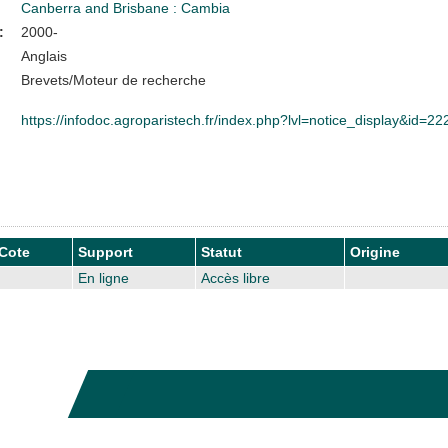
Canberra and Brisbane : Cambia
:
2000-
Anglais
Brevets/Moteur de recherche
https://infodoc.agroparistech.fr/index.php?lvl=notice_display&id=2
Cote
Support
Statut
Origine
En ligne
Accès libre