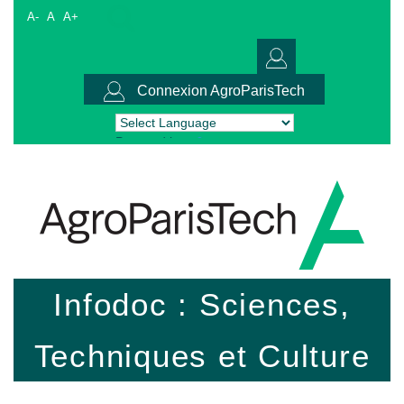
A-
A
A+
Connexion AgroParisTech
Powered by
Translate
Infodoc : Sciences,
Techniques et Culture