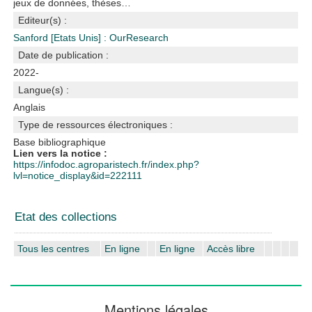
jeux de données, thèses…
Editeur(s) :
Sanford [Etats Unis] : OurResearch
Date de publication :
2022-
Langue(s) :
Anglais
Type de ressources électroniques :
Base bibliographique
Lien vers la notice :
https://infodoc.agroparistech.fr/index.php?
lvl=notice_display&id=222111
Etat des collections
Tous les centres
En ligne
En ligne
Accès libre
Mentions légales