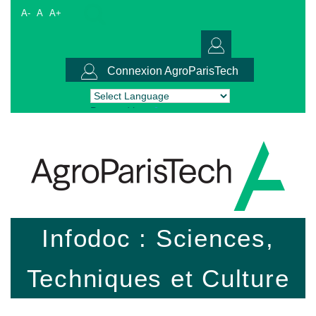
A-
A
A+
Connexion AgroParisTech
Powered by
Translate
Infodoc : Sciences,
Techniques et Culture