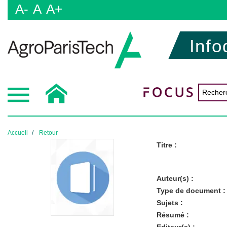
A-
A
A+
Info
Accueil
Retour
Titre :
Auteur(s) :
Type de document :
Sujets :
Résumé :
Editeur(s) :