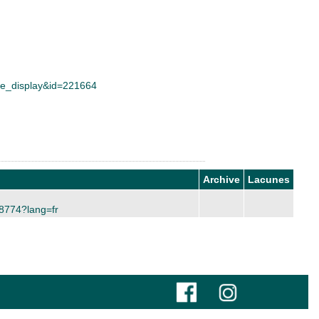
tice_display&id=221664
Archive
Lacunes
48774?lang=fr