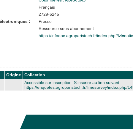
Français
2729-6245
électroniques :
Presse
Ressource sous abonnement
https://infodoc.agroparistech.fr/index.php?lvl=no
Origine
Collection
Accessible sur inscription. S'inscrire au lien suivant :
https://enquetes.agroparistech.fr/limesurvey/index.php/1