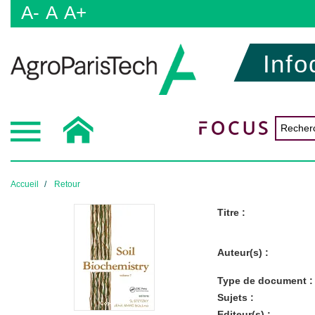
A-
A
A+
Info
Accueil
Retour
Titre :
Auteur(s) :
Type de document :
Sujets :
Editeur(s) :