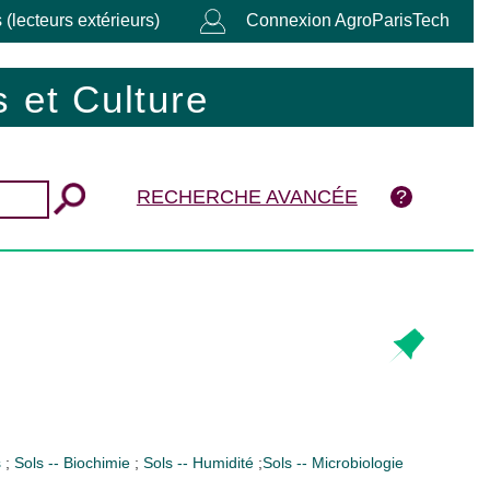
 (lecteurs extérieurs)
Connexion AgroParisTech
 et Culture
RECHERCHE AVANCÉE
s
;
Sols -- Biochimie
;
Sols -- Humidité
;
Sols -- Microbiologie