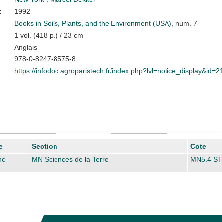
:
1992
Books in Soils, Plants, and the Environment (USA)
, num. 7
1 vol. (418 p.) / 23 cm
Anglais
978-0-8247-8575-8
https://infodoc.agroparistech.fr/index.php?lvl=notice_display&id=
e
Section
Cote
nc
MN Sciences de la Terre
MN5.4 S