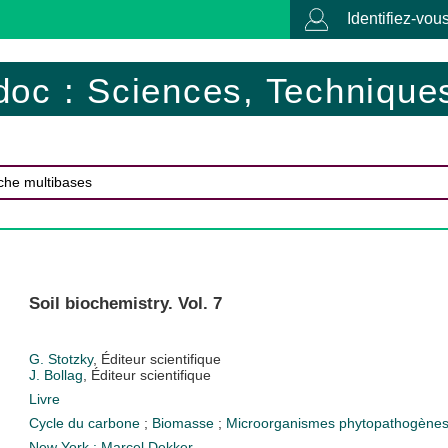
Identifiez-vous
doc : Sciences, Techniques
Soil biochemistry. Vol. 7
G. Stotzky
, Éditeur scientifique
J. Bollag
, Éditeur scientifique
Livre
Cycle du carbone
;
Biomasse
;
Microorganismes phytopathogène
New York : Marcel Dekker