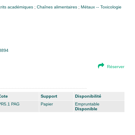
écrits académiques
;
Chaînes alimentaires
;
Métaux -- Toxicologie
18894
Réserver
Cote
Support
Disponibilité
PR5.1 PAG
Papier
Empruntable
Disponible