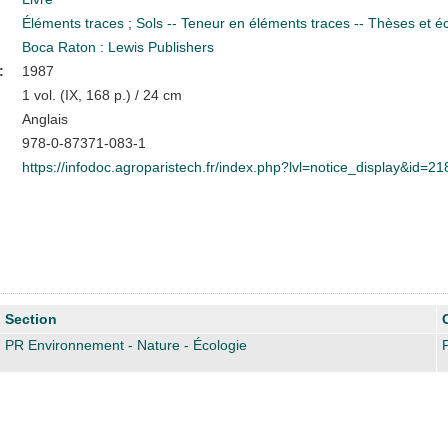
Éléments traces
;
Sols -- Teneur en éléments traces -- Thèses et 
Boca Raton : Lewis Publishers
:
1987
1 vol. (IX, 168 p.) / 24 cm
Anglais
978-0-87371-083-1
https://infodoc.agroparistech.fr/index.php?lvl=notice_display&id=2
Section
PR Environnement - Nature - Écologie