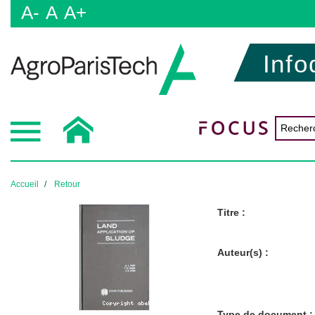
A-
A
A+
Info
Accueil
Retour
Titre :
Auteur(s) :
Type de document :