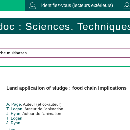
Identifiez-vous (lecteurs extérieurs)
doc : Sciences, Techniques
Land application of sludge : food chain implications
A. Page
, Auteur (et co-auteur)
T. Logan
, Auteur de l'animation
J. Ryan
, Auteur de l'animation
T. Logan
J. Ryan
Livre