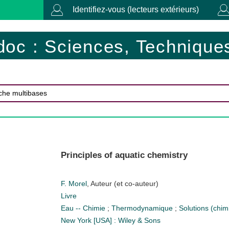
Identifiez-vous (lecteurs extérieurs)
doc : Sciences, Techniques
Principles of aquatic chemistry
F. Morel
, Auteur (et co-auteur)
Livre
Eau -- Chimie
;
Thermodynamique
;
Solutions (chim
New York [USA] : Wiley & Sons