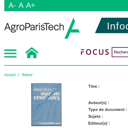
A-
A
A+
Info
Accueil
Retour
Titre :
Auteur(s) :
Type de document :
Sujets :
Editeur(s) :