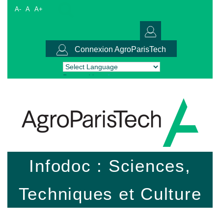
A-
A
A+
Connexion AgroParisTech
Powered by
Translate
Infodoc : Sciences,
Techniques et Culture