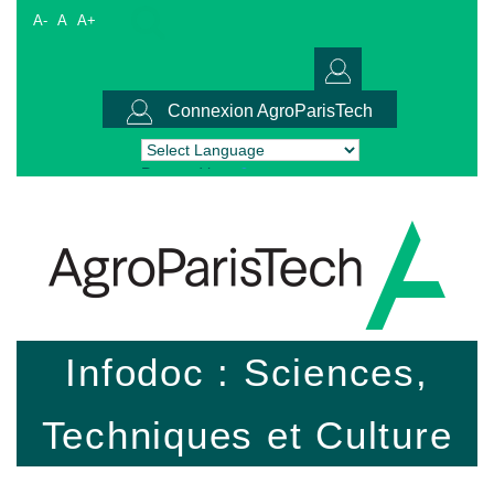
A-
A
A+
Connexion AgroParisTech
Powered by
Translate
Infodoc : Sciences,
Techniques et Culture