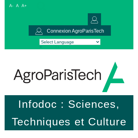
A-
A
A+
Connexion AgroParisTech
Powered by
Translate
Infodoc : Sciences,
Techniques et Culture