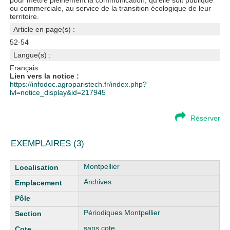
pour mettre pleinement la communication, qu'elle soit publique
ou commerciale, au service de la transition écologique de leur
territoire.
Article en page(s) :
52-54
Langue(s) :
Français
Lien vers la notice :
https://infodoc.agroparistech.fr/index.php?
lvl=notice_display&id=217945
Réserver
EXEMPLAIRES (3)
Liste des exemplaires
Montpellier
Archives
Périodiques Montpellier
sans cote