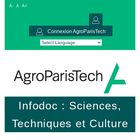
A-
A
A+
Connexion AgroParisTech
Powered by
Translate
Infodoc : Sciences,
Techniques et Culture