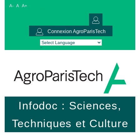
A-
A
A+
Connexion AgroParisTech
Powered by
Translate
Infodoc : Sciences,
Techniques et Culture