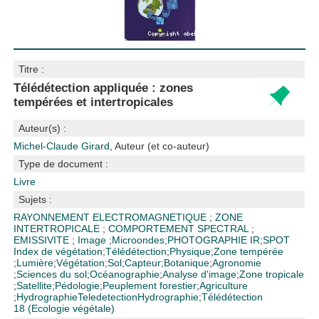
Titre :
Télédétection appliquée : zones
tempérées et intertropicales
Auteur(s) :
Michel-Claude Girard
, Auteur (et co-auteur)
Type de document :
Livre
Sujets :
RAYONNEMENT ELECTROMAGNETIQUE
;
ZONE
INTERTROPICALE
;
COMPORTEMENT SPECTRAL
;
EMISSIVITE
;
Image
;
Microondes
;
PHOTOGRAPHIE IR
;
SPOT
Index de végétation
;
Télédétection
;
Physique
;
Zone tempérée
;
Lumière
;
Végétation
;
Sol
;
Capteur
;
Botanique
;
Agronomie
;
Sciences du sol
;
Océanographie
;
Analyse d'image
;
Zone tropicale
;
Satellite
;
Pédologie
;
Peuplement forestier
;
Agriculture
;
Hydrographie
Teledetection
Hydrographie
;
Télédétection
18 (Ecologie végétale)