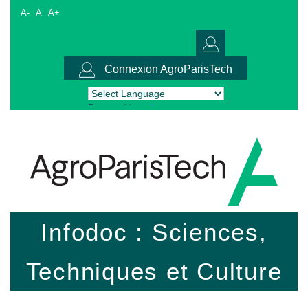
A-
A
A+
Connexion AgroParisTech
Powered by
Translate
Infodoc : Sciences,
Techniques et Culture