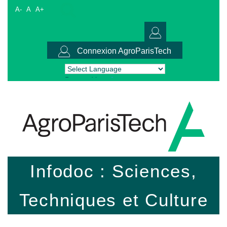
A-
A
A+
Connexion AgroParisTech
Powered by
Translate
Infodoc : Sciences,
Techniques et Culture