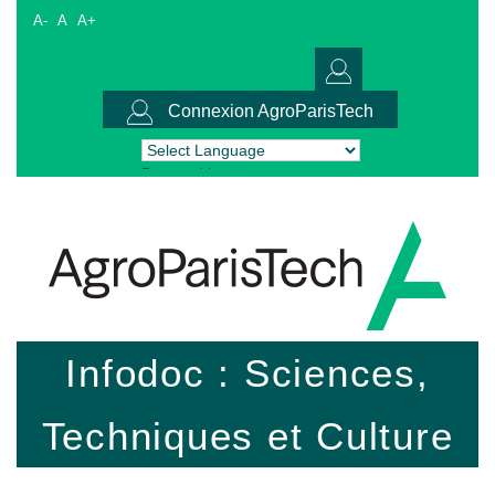
A-
A
A+
Connexion AgroParisTech
Powered by
Translate
Infodoc : Sciences,
Techniques et Culture