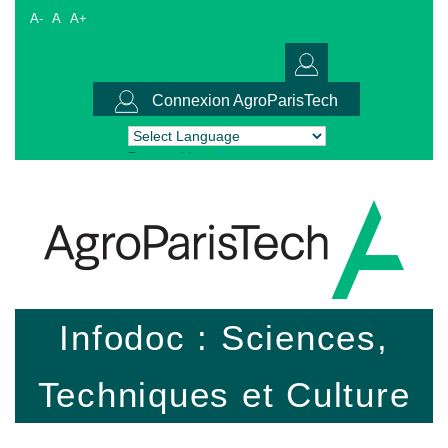
A-
A
A+
Connexion AgroParisTech
Powered by
Translate
Infodoc : Sciences,
Techniques et Culture