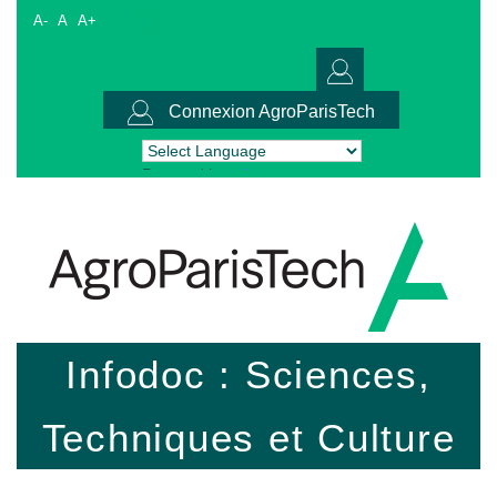
A-
A
A+
Connexion AgroParisTech
Powered by
Translate
Infodoc : Sciences,
Techniques et Culture