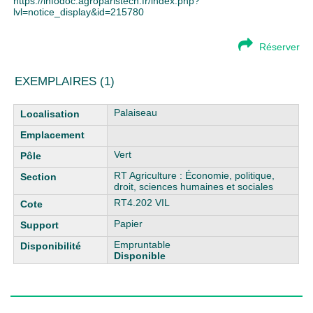
https://infodoc.agroparistech.fr/index.php?
lvl=notice_display&id=215780
Réserver
EXEMPLAIRES (1)
Liste des exemplaires
Palaiseau
Vert
RT Agriculture : Économie, politique,
droit, sciences humaines et sociales
RT4.202 VIL
Papier
Empruntable
Disponible