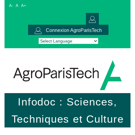
A-
A
A+
Connexion AgroParisTech
Powered by
Translate
Infodoc : Sciences,
Techniques et Culture