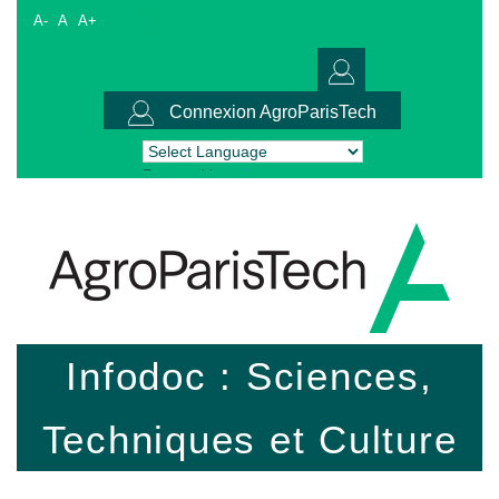
A-
A
A+
Connexion AgroParisTech
Powered by
Translate
Infodoc : Sciences,
Techniques et Culture