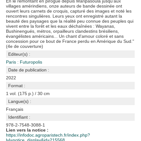
En le remontant en pirogue depuis Maripasoula jusqu'aux
villages amérindiens, onze auteurs de bande dessinée ont
ouvert leurs carnets de croquis, capturé des images et noté les
rencontres singulières. Leurs yeux ont enregistré autant la
beauté des paysages que la réalité peu connue des peuples qui
vivent entre la forêt et les eaux déchaînées : Wayanas,
Bushinengués, métros, orpailleurs clandestins brésiliens,
évangélistes américains... Un chant d'amour coloré et sans
concession pour ce bout de France perdu en Amérique du Sud."
(4e de couverture)
Editeur(s) :
Paris : Futuropolis
Date de publication :
2022
Format :
1 vol. (175 p.) / 30 cm
Langue(s) :
Français
Identifiant :
978-2-7548-3088-1
Lien vers la notice :
https://infodoc.agroparistech.fr/index.php?
lvl=notice_display&id=215568