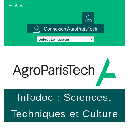
A-
A
A+
Connexion AgroParisTech
Powered by
Translate
Infodoc : Sciences,
Techniques et Culture