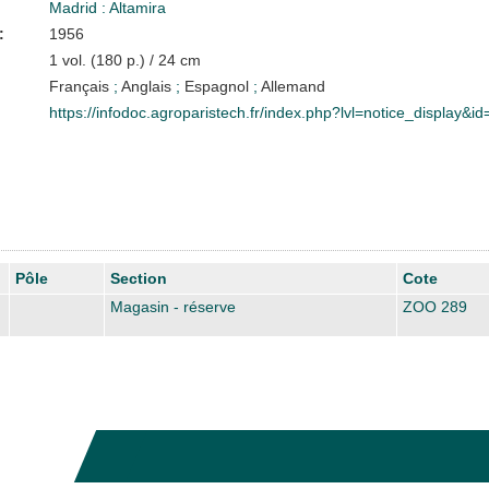
Madrid : Altamira
:
1956
1 vol. (180 p.) / 24 cm
Français
;
Anglais
;
Espagnol
;
Allemand
https://infodoc.agroparistech.fr/index.php?lvl=notice_display&i
Pôle
Section
Cote
Magasin - réserve
ZOO 289