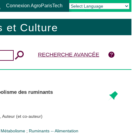
Connexion AgroParisTech
Powered by
Translate
 et Culture
RECHERCHE AVANCÉE
bolisme des ruminants
, Auteur (et co-auteur)
- Métabolisme
;
Ruminants -- Alimentation